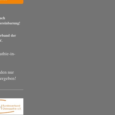
ach
Vereinbarung!
erband der
V.
thie-in-
den nur
vergeben!