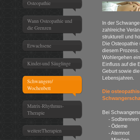
Osteopathie
Wann Osteopathie und
In der Schwanger
die Grenzen
zahlreiche Verän
strukturell und h
Die Osteopathie 
Erwachsene
diesem Prozess.
Wohlergehen ein
Kinder-und Säuglinge
Einfluss auf die 
Geburt sowie die
Lebensjahren.
Schwangere/
Wochenbett
Die osteopathi
Schwangerscha
Matrix-Rhythmus-
Therapie
Bei Schwangersc
- Sodbrennen
- Ödeme
weitereTherapien
- Atemnot
- Migräne