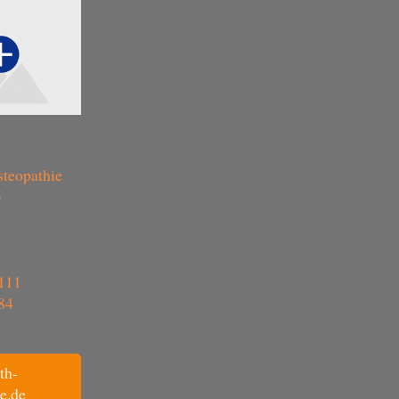
steopathie
5
111
84
th-
e.de