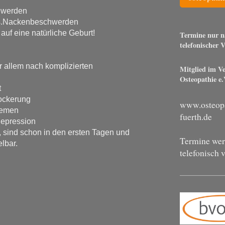
hwerden
.Nackenbeschwerden
auf eine natürliche Geburt!
Termine nur n
telefonischer 
r allem nach komplizierten
Mitglied im V
Osteopathie e.
t
ckerung
www.osteopa
emen
fuerth.de
pression
, sind schon in den ersten Tagen und
Termine wer
lbar.
telefonisch 