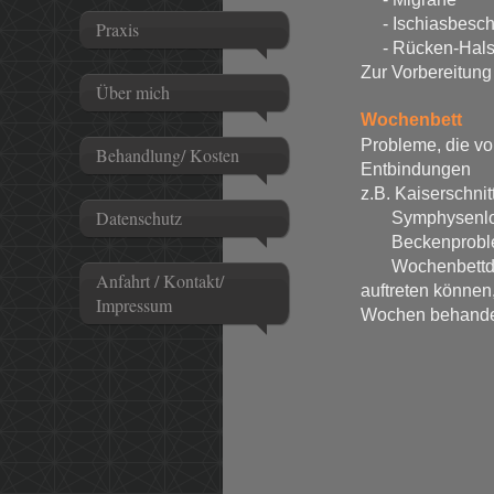
- Ischiasbesc
Praxis
- Rücken-Hals
Zur Vorbereitung 
Über mich
Wochenbett
Probleme, die vo
Behandlung/ Kosten
Entbindungen
z.B. Kaiserschnit
Datenschutz
Symphysenlo
Beckenprobl
Wochenbettde
Anfahrt / Kontakt/
auftreten können
Impressum
Wochen behande