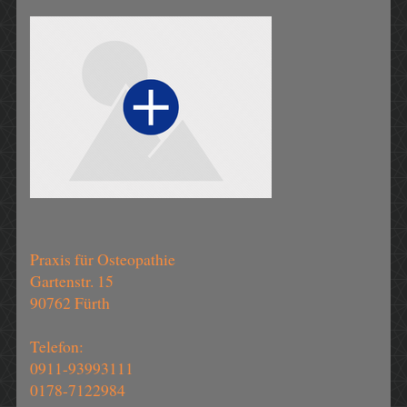
Praxis für Osteopathie
Gartenstr. 15
90762 Fürth
Telefon:
0911-93993111
0178-7122984