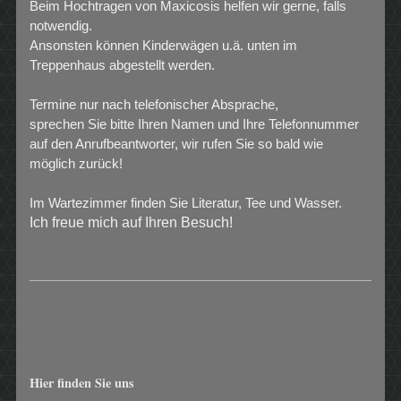
Beim Hochtragen von Maxicosis helfen wir gerne, falls
notwendig.
Ansonsten können Kinderwägen u.ä. unten im
Treppenhaus abgestellt werden.
Termine nur nach telefonischer Absprache,
sprechen Sie bitte Ihren Namen und Ihre Telefonnummer
auf den Anrufbeantworter, wir rufen Sie so bald wie
möglich zurück!
Im Wartezimmer finden Sie Literatur, Tee und Wasser.
Ich freue mich auf Ihren Besuch!
Hier finden Sie uns