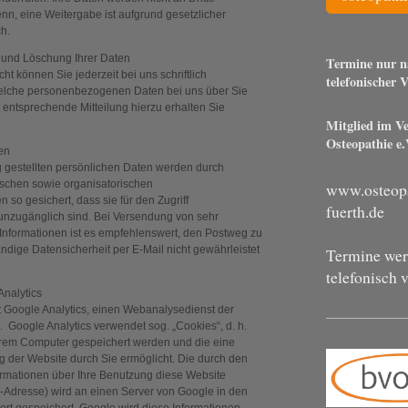
enn, eine Weitergabe ist aufgrund gesetzlicher
ch.
 und Löschung Ihrer Daten
Termine nur n
 können Sie jederzeit bei uns schriftlich
telefonischer 
elche personenbezogenen Daten bei uns über Sie
 entsprechende Mitteilung hierzu erhalten Sie
Mitglied im V
Osteopathie e.
ten
g gestellten persönlichen Daten werden durch
nischen sowie organisatorischen
www.osteopa
so gesichert, dass sie für den Zugriff
fuerth.de
r unzugänglich sind. Bei Versendung von sehr
Informationen ist es empfehlenswert, den Postweg zu
ändige Datensicherheit per E-Mail nicht gewährleistet
Termine wer
telefonisch 
Analytics
 Google Analytics, einen Webanalysedienst der
. Google Analytics verwendet sog. „Cookies“, d. h.
Ihrem Computer gespeichert werden und die eine
 der Website durch Sie ermöglicht. Die durch den
ormationen über Ihre Benutzung diese Website
IP-Adresse) wird an einen Server von Google in den