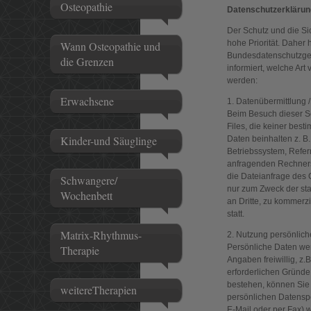
Osteopathie
Datenschutzerklärun
Der Schutz und die Si
hohe Priorität. Daher 
Wann Osteopathie und
Bundesdatenschutzge
die Grenzen
informiert, welche Ar
werden:
Erwachsene
1. Datenübermittlung 
Beim Besuch dieser S
Files, die keiner bes
Kinder-und Säuglinge
Daten beinhalten z. B
Betriebssystem, Refer
anfragenden Rechners,
die Dateianfrage des
Schwangere/
nur zum Zweck der st
Wochenbett
an Dritte, zu kommerz
statt.
Matrix-Rhythmus-
2. Nutzung persönlich
Persönliche Daten wer
Therapie
Angaben freiwillig, z.
erforderlichen Gründ
bestehen, können Sie 
weitereTherapien
persönlichen Datenspei
E-Mail oder per Fax) w