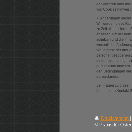
deaktivieren oder ihre
von Cookies hinweist.
7. Änderungen diese
Wir werden diese Rich
zu Zeit aktualisieren. 
ansehen, um auf dem L
schützen und die Inhal
wesentliche Änderung
Weitergabe der uns vo
personenbezogenen D
eindeutigen und gut s
aufmerksam machen. Mi
den Bedingungen dies
einverstanden.
Bei Fragen zu diesen
über unsere Kontakt-S
Druckversion
|
© Praxis für Oste