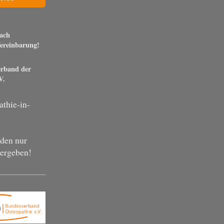
ach
Vereinbarung!
erband der
V.
thie-in-
den nur
vergeben!