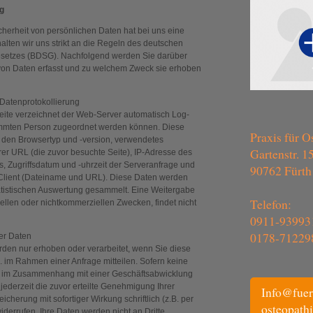
g
cherheit von persönlichen Daten hat bei uns eine
halten wir uns strikt an die Regeln des deutschen
setzes (BDSG). Nachfolgend werden Sie darüber
t von Daten erfasst und zu welchem Zweck sie erhoben
/Datenprotokollierung
eite verzeichnet der Web-Server automatisch Log-
timmten Person zugeordnet werden können. Diese
Praxis für O
. den Browsertyp und -version, verwendetes
Gartenstr. 1
rer URL (die zuvor besuchte Seite), IP-Adresse des
 Zugriffsdatum und -uhrzeit der Serveranfrage und
90762 Fürth
 Client (Dateiname und URL). Diese Daten werden
atistischen Auswertung gesammelt. Eine Weitergabe
Telefon:
iellen oder nichtkommerziellen Zwecken, findet nicht
0911-93993
0178-71229
er Daten
den nur erhoben oder verarbeitet, wenn Sie diese
B. im Rahmen einer Anfrage mitteilen. Sofern keine
e im Zusammenhang mit einer Geschäftsabwicklung
jederzeit die zuvor erteilte Genehmigung Ihrer
Info@fuer
cherung mit sofortiger Wirkung schriftlich (z.B. per
osteopathi
iderrufen. Ihre Daten werden nicht an Dritte