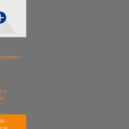
steopathie
5
111
84
th-
e.de