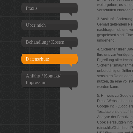
weitergeben, es sei d
Praxis
Vorschriften erforderli
3. Auskunft, Änderung
Über mich
Gemäß geltendem Recht
nachfragen, ob und w
gespeichert sind. Eine
umgehend.
Behandlung/ Kosten
4. Sicherheit Ihrer Da
Ihre uns zur Verfügun
Datenschutz
Ergreifung aller tech
Sicherheitsmaßnahmen 
unberechtigter Dritte
Anfahrt / Kontakt/
sensiblen Daten oder 
Impressum
nutzen, da eine vollst
werden kann.
5. Hinweis zu Google 
Diese Website benutzt
Google Inc. („Google“)
Textdateien, die auf 
Analyse der Benutzung
Cookie erzeugten Inf
(einschließlich Ihrer 