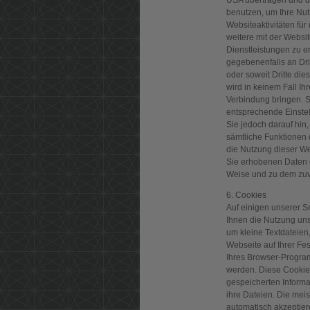
USA übertragen und do
benutzen, um Ihre Nu
Websiteaktivitäten fü
weitere mit der Websi
Dienstleistungen zu e
gegebenenfalls an Dri
oder soweit Dritte di
wird in keinem Fall I
Verbindung bringen. S
entsprechende Einstel
Sie jedoch darauf hin,
sämtliche Funktionen 
die Nutzung dieser We
Sie erhobenen Daten 
Weise und zu dem zuv
6. Cookies
Auf einigen unserer S
Ihnen die Nutzung uns
um kleine Textdateien,
Webseite auf Ihrer Fes
Ihres Browser-Progra
werden. Diese Cookies 
gespeicherten Informa
ihre Dateien. Die meis
automatisch akzeptie