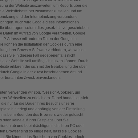
rt gespeichert. Google wird diese Informationen
tzung der Website auszuwerten, um Reports über die
r die Websitebetreiber zusammenzustellen und um
tenutzung und der Internetnutzung verbundene
rbringen. Auch wird Google diese Informationen
tte übertragen, sofern dies gesetzlich vorgeschrieben
ese Daten im Auftrag von Google verarbeiten. Google
hre IP-Adresse mit anderen Daten der Google in
ie können die Installation der Cookies durch eine
lung Ihrer Browser Software verhindern; wir weisen
 dass Sie in diesem Fall gegebenenfalls nicht
dieser Website voll umfänglich nutzen können. Durch
bsite erklären Sie sich mit der Bearbeitung der über
durch Google in der zuvor beschriebenen Art und
or benannten Zweck einverstanden.
eiten verwenden wir sog. "Session-Cookies", um
erer Webseiten zu erleichtern. Dabei handelt es sich
 die nur für die Dauer Ihres Besuchs unserer
tplatte hinterlegt und abhängig von der Einstellung
mms beim Beenden des Browsers wieder gelöscht
rufen keine auf Ihrer Festplatte über Sie
tionen ab und beeinträchtigen nicht Ihren PC oder
ten Browser sind so eingestellt, dass sie Cookies
ren. Sie können das Speichern von Cookies jedoch